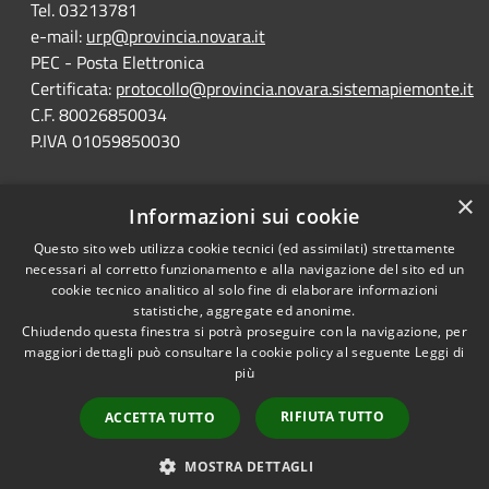
Tel. 03213781
e-mail:
urp@provincia.novara.it
PEC - Posta Elettronica
Certificata:
protocollo@provincia.novara.sistemapiemonte.it
C.F. 80026850034
P.IVA 01059850030
×
Informazioni sui cookie
Questo sito web utilizza cookie tecnici (ed assimilati) strettamente
Dichiarazione di Accessibilità
necessari al corretto funzionamento e alla navigazione del sito ed un
cookie tecnico analitico al solo fine di elaborare informazioni
statistiche, aggregate ed anonime.
Chiudendo questa finestra si potrà proseguire con la navigazione, per
maggiori dettagli può consultare la cookie policy al seguente
Leggi di
RSS
Copyright © 2026 • Portale
più
Accessibilità
Opendata • Powered by
Privacy
Municipium
Accesso
•
RIFIUTA TUTTO
ACCETTA TUTTO
Cookie
redazione
Mappa del sito
MOSTRA DETTAGLI