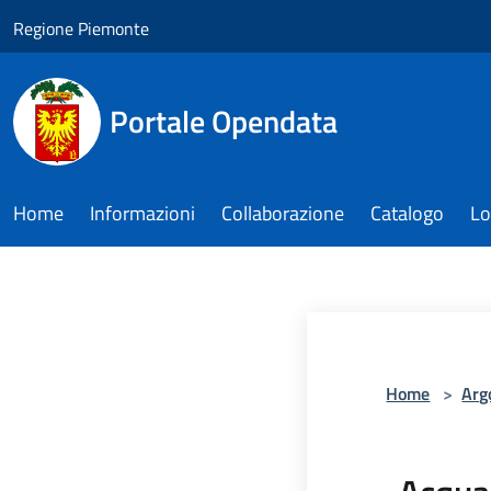
Salta al contenuto principale
Regione Piemonte
Portale Opendata
Home
Informazioni
Collaborazione
Catalogo
Lo
Home
>
Arg