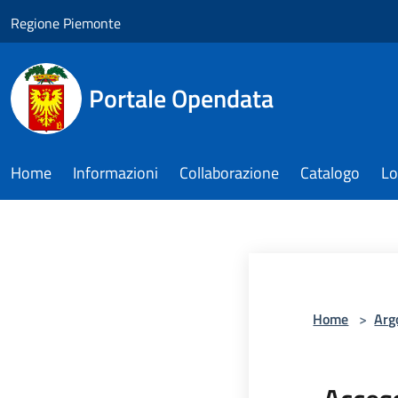
Salta al contenuto principale
Regione Piemonte
Portale Opendata
Home
Informazioni
Collaborazione
Catalogo
Lo
Home
>
Arg