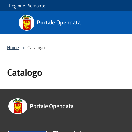
Salta al contenuto principale
Regione Piemonte
Portale Opendata
Home
>
Catalogo
Catalogo
Portale Opendata